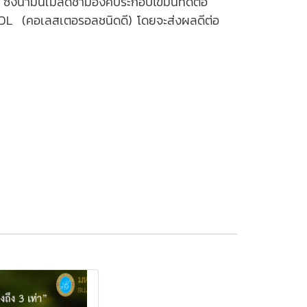
ึ่งน้ำมันเมล็ดชามีองค์ประกอบไขมันที่ดีต่อ
ม HDL (คอเลสเตอรอลชนิดดี) โดยจะส่งผลดีต่อ