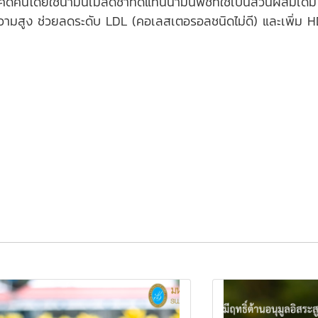
ิดค้นโดยใช้น้ำมันเมล็ดชาทดแทนน้ำมันพืชที่ใช้เป็นส่วนผสมเดิม ซ
่มความสูง ช่วยลดระดับ LDL (คอเลสเตอรอลชนิดไม่ดี) และเพิ่