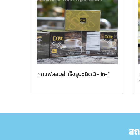
กาแฟผสมสำเร็จรูปชนิด 3- in-1
สถ