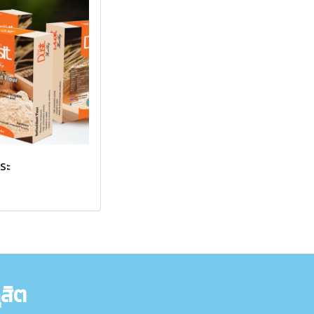
ระ
สิต