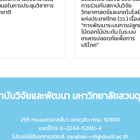
สนอในการประชุมวิชาการ
การร่วมกับสถาบันวิจัย
าชาติ
วิทยาศาสตร์และเทคโนโลย
แห่งประเทศไทย (วว.) เรื่อ
"การพัฒนาระบบการปลูกเล
ไม้ดอกไม้ประดับ ในระบบ
เกษตรปลอดภัยเพื่อการ
บริโภค"
าบันวิจัยและพัฒนา มหาวิทยาลัยสวนดุ
295 ถนนนครราชสีมา เขตดุสิต กทม. 10300
เบอร์โทร 0-2244-5280-4
ไปรษณีย์อิเลกทรอนิกส์: saraban-rdi@dusit.ac.th