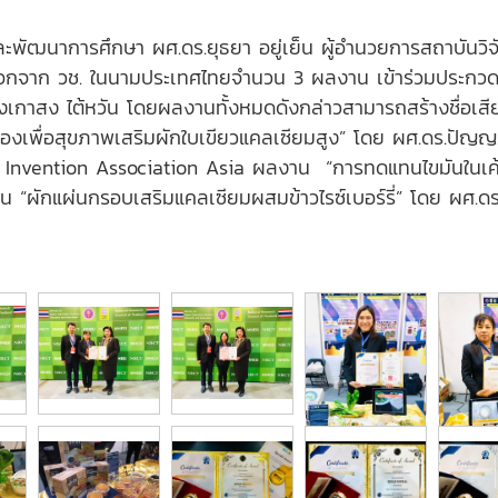
และพัฒนาการศึกษา ผศ.ดร.ยุธยา อยู่เย็น ผู้อำนวยการสถาบันวิ
เลือกจาก วช. ในนามประเทศไทยจำนวน 3 ผลงาน เข้าร่วมประกว
กาสง ไต้หวัน โดยผลงานทั้งหมดดังกล่าวสามารถสร้างชื่อเสีย
งเพื่อสุขภาพเสริมผักใบเขียวแคลเซียมสูง” โดย ผศ.ดร.ปัญญภั
 Invention Association Asia ผลงาน “การทดแทนไขมันในเค้กไ
 “ผักแผ่นกรอบเสริมแคลเซียมผสมข้าวไรซ์เบอร์รี่” โดย ผศ.ดร.ส