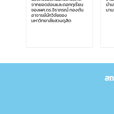
จากยอดอ่อนและดอกทุเรียน
นำเ
ของผศ.ดร.จิราภรณ์ ทองตัน
นาน
อาจารย์นักวิจัยของ
มหาวิทยาลัยสวนดุสิต
สถ