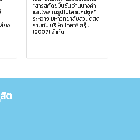
“สารสกัดขมิ้นชัน ว่านนางคำ
ี
และไพล ในรูปไมโครแคปซูล”
ง
ระหว่าง มหาวิทยาลัยสวนดุสิต
ี้ยง
ร่วมกับ บริษัท ไดอารี่ กรุ๊ป
(2007) จำกัด
สิต