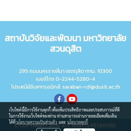
สถาบันวิจัยและพัฒนา มหาวิทยาลัย
สวนดุสิต
295 ถนนนครราชสีมา เขตดุสิต กทม. 10300
เบอร์โทร 0-2244-5280-4
ไปรษณีย์อิเลกทรอนิกส์: saraban-rdi@dusit.ac.th
เว็บไซต์นี้มีการใช้งานคุกกี้ เพื่อเพิ่มประสิทธิภาพและประสบการณ์ที่ดี
ในการใช้งานเว็บไซต์ของท่าน ท่านสามารถอ่านรายละเอียดเพิ่มเติม
ได้ที่
นโยบายความเป็นส่วนตัว
และ
นโยบายคุกกี้
© COPYRIGHT 2019 ALL RIGHTS RESERVED.