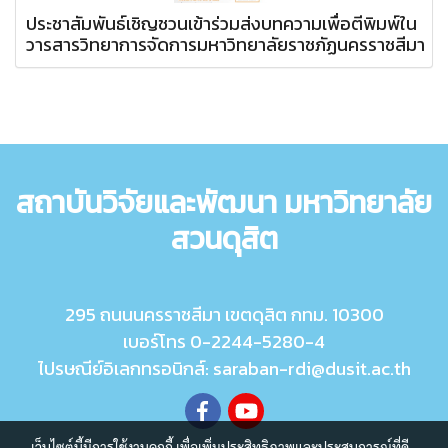
ประชาสัมพันธ์เชิญชวนเข้าร่วมส่งบทความเพื่อตีพิมพ์ใน
วารสารวิทยาการจัดการมหาวิทยาลัยราชภัฏนครราชสีมา
สถาบันวิจัยและพัฒนา มหาวิทยาลัย
สวนดุสิต
295 ถนนนครราชสีมา เขตดุสิต กทม. 10300
เบอร์โทร 0-2244-5280-4
ไปรษณีย์อิเลกทรอนิกส์: saraban-rdi@dusit.ac.th
เว็บไซต์นี้มีการใช้งานคุกกี้ เพื่อเพิ่มประสิทธิภาพและประสบการณ์ที่ดี