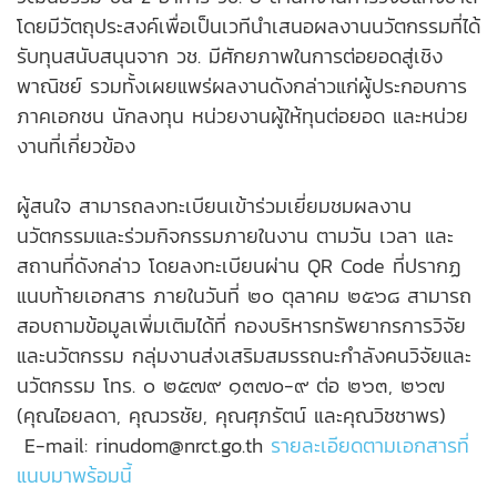
โดยมีวัตถุประสงค์เพื่อเป็นเวทีนำเสนอผลงานนวัตกรรมที่ได้
รับทุนสนับสนุนจาก วช. มีศักยภาพในการต่อยอดสู่เชิง
พาณิชย์ รวมทั้งเผยแพร่ผลงานดังกล่าวแก่ผู้ประกอบการ
ภาคเอกชน นักลงทุน หน่วยงานผู้ให้ทุนต่อยอด และหน่วย
งานที่เกี่ยวข้อง
ผู้สนใจ สามารถลงทะเบียนเข้าร่วมเยี่ยมชมผลงาน
นวัตกรรมและร่วมกิจกรรมภายในงาน ตามวัน เวลา และ
สถานที่ดังกล่าว โดยลงทะเบียนผ่าน QR Code ที่ปรากฏ
แนบท้ายเอกสาร ภายในวันที่ ๒๐ ตุลาคม ๒๕๖๘ สามารถ
สอบถามข้อมูลเพิ่มเติมได้ที่ กองบริหารทรัพยากรการวิจัย
และนวัตกรรม กลุ่มงานส่งเสริมสมรรถนะกำลังคนวิจัยและ
นวัตกรรม โทร. ๐ ๒๕๗๙ ๑๓๗๐-๙ ต่อ ๒๖๓, ๒๖๗
(คุณไอยลดา, คุณวรชัย, คุณศุภรัตน์ และคุณวิชชาพร)
E-mail: rinudom@nrct.go.th
รายละเอียดตามเอกสารที่
แนบมาพร้อมนี้