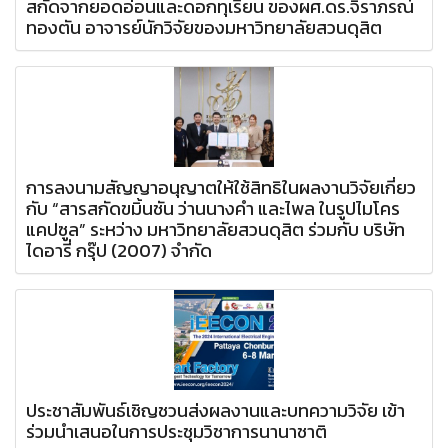
สกัดจากยอดอ่อนและดอกทุเรียน ของผศ.ดร.จิราภรณ์
ทองตัน อาจารย์นักวิจัยของมหาวิทยาลัยสวนดุสิต
การลงนามสัญญาอนุญาตให้ใช้สิทธิในผลงานวิจัยเกี่ยว
กับ “สารสกัดขมิ้นชัน ว่านนางคำ และไพล ในรูปไมโคร
แคปซูล” ระหว่าง มหาวิทยาลัยสวนดุสิต ร่วมกับ บริษัท
ไดอารี่ กรุ๊ป (2007) จำกัด
ประชาสัมพันธ์เชิญชวนส่งผลงานและบทความวิจัย เข้า
ร่วมนำเสนอในการประชุมวิชาการนานาชาติ