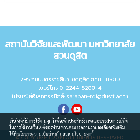
สถาบันวิจัยและพัฒนา มหาวิทยาลัย
สวนดุสิต
295 ถนนนครราชสีมา เขตดุสิต กทม. 10300
เบอร์โทร 0-2244-5280-4
ไปรษณีย์อิเลกทรอนิกส์: saraban-rdi@dusit.ac.th
เว็บไซต์นี้มีการใช้งานคุกกี้ เพื่อเพิ่มประสิทธิภาพและประสบการณ์ที่ดี
ในการใช้งานเว็บไซต์ของท่าน ท่านสามารถอ่านรายละเอียดเพิ่มเติม
ได้ที่
นโยบายความเป็นส่วนตัว
และ
นโยบายคุกกี้
© COPYRIGHT 2019 ALL RIGHTS RESERVED.